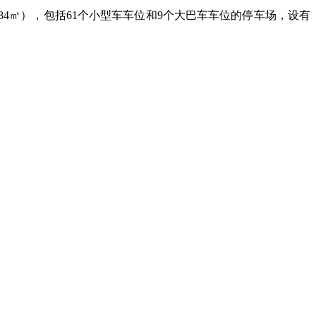
1984㎡），包括61个小型车车位和9个大巴车车位的停车场，设有