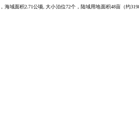
，海域面积2.71公顷, 大小泊位72个，陆域用地面积48亩（约3