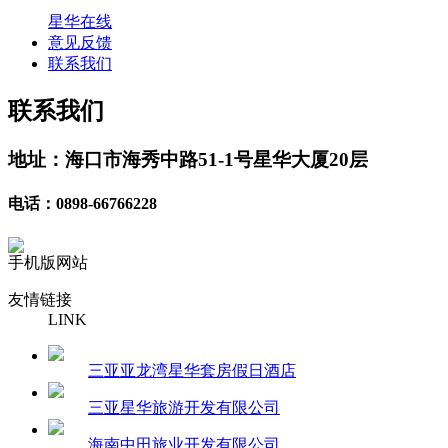
星华在线
意见反馈
联系我们
联系我们
地址：海口市海秀中路51-1号星华大厦20层
电话：0898-66766228
手机版网站
友情链接
LINK
三亚亚龙湾星华套房假日酒店
三亚星华旅游开发有限公司
海南中田旅业开发有限公司