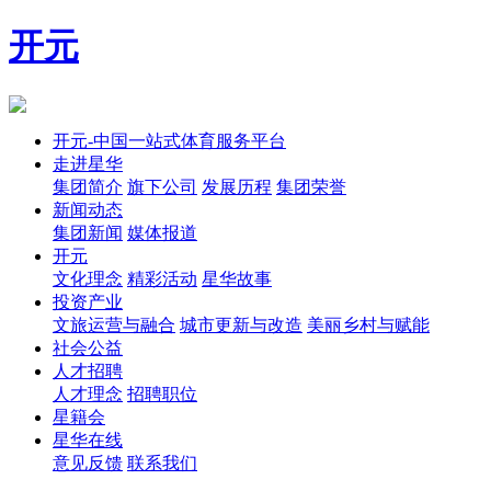
开元
开元-中国一站式体育服务平台
走进星华
集团简介
旗下公司
发展历程
集团荣誉
新闻动态
集团新闻
媒体报道
开元
文化理念
精彩活动
星华故事
投资产业
文旅运营与融合
城市更新与改造
美丽乡村与赋能
社会公益
人才招聘
人才理念
招聘职位
星籍会
星华在线
意见反馈
联系我们