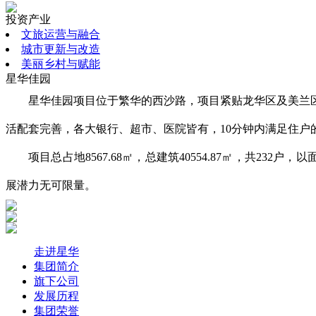
投资产业
文旅运营与融合
城市更新与改造
美丽乡村与赋能
星华佳园
星华佳园项目位于繁华的西沙路，项目紧贴龙华区及美兰
活配套完善，各大银行、超市、医院皆有，10分钟内满足住户的
项目总占地8567.68㎡，总建筑40554.87㎡，共23
展潜力无可限量。
走进星华
集团简介
旗下公司
发展历程
集团荣誉