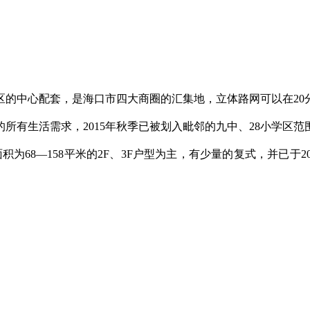
区的中心配套，是海口市四大商圈的汇集地，立体路网可以在20
所有生活需求，2015年秋季已被划入毗邻的九中、28小学区范
2户，以面积为68—158平米的2F、3F户型为主，有少量的复式，并