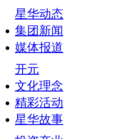
星华动态
集团新闻
媒体报道
开元
文化理念
精彩活动
星华故事