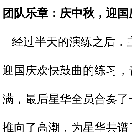
团队乐章：庆中秋，迎国
经过半天的演练之后，
迎国庆欢快鼓曲的练习，
满，最后星华全员合奏了
推向了高潮，为星华共谱