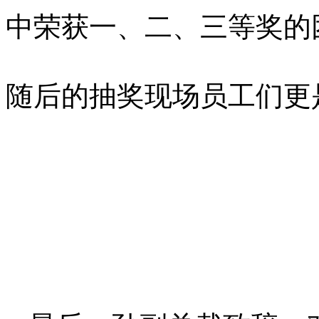
中荣获一、二、三等奖的
随后的抽奖现场员工们更