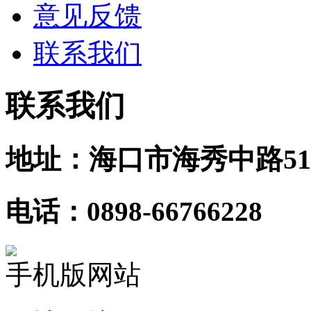
意见反馈
联系我们
联系我们
地址：海口市海秀中路51
电话：0898-66766228
手机版网站