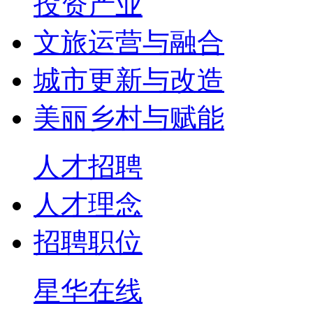
投资产业
文旅运营与融合
城市更新与改造
美丽乡村与赋能
人才招聘
人才理念
招聘职位
星华在线