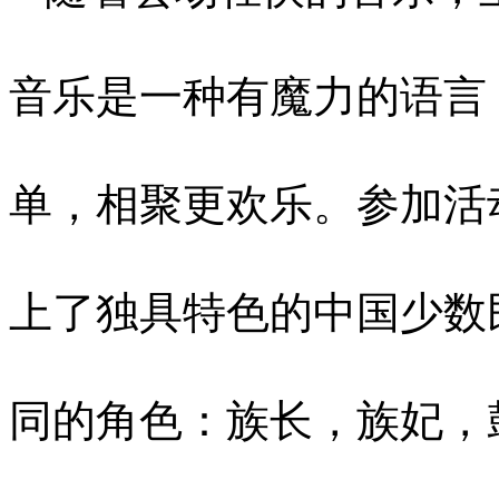
音乐是一种有魔力的语言
单，相聚更欢乐。参加活
上了独具特色的中国少数
同的角色：族长，族妃，