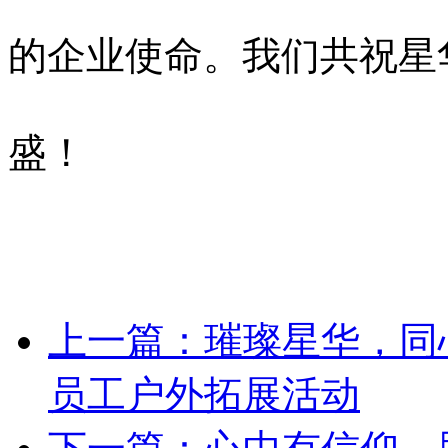
的企业使命。我们共祝星
盛！
上一篇：璀璨星华，同心飞
员工户外拓展活动