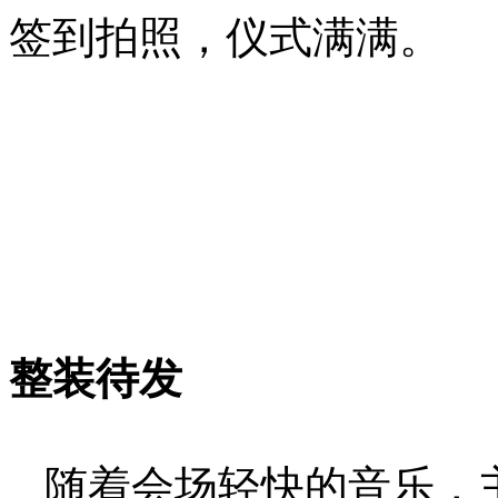
签到拍照，仪式满满。
整装待发
随着会场轻快的音乐，